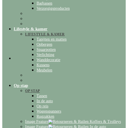
Badjassen
Verzorgigsproducten
Lifestyle & kamer
LIFESTYLE & KAMER
Tapijten en matten
Opbergen
Spaarpotten
Verlichting
Verlanglijstje
Wanddecoratie
Kussens
Meubelen
Op stap
OP STAP
Tassen
In de auto
Op reis
Wagenspanners
Rugzakken
Image Feature
Koffers & Trolleys
Image Feature
In de auto