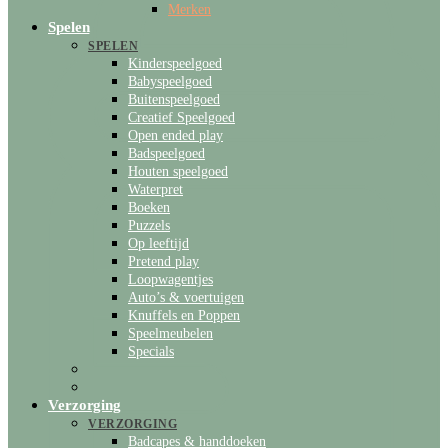
Merken
Spelen
SPELEN
Kinderspeelgoed
Babyspeelgoed
Buitenspeelgoed
Creatief Speelgoed
Open ended play
Badspeelgoed
Houten speelgoed
Waterpret
Boeken
Puzzels
Op leeftijd
Pretend play
Loopwagentjes
Auto’s & voertuigen
Knuffels en Poppen
Speelmeubelen
Specials
Verzorging
VERZORGING
Badcapes & handdoeken