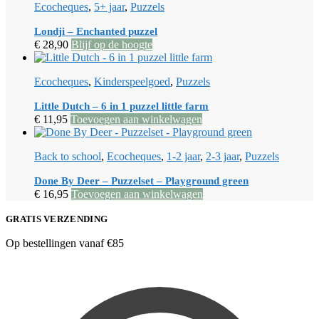
Ecocheques
,
5+ jaar
,
Puzzels
Londji – Enchanted puzzel
€
28,90
Blijf op de hoogte
Ecocheques
,
Kinderspeelgoed
,
Puzzels
Little Dutch – 6 in 1 puzzel little farm
€
11,95
Toevoegen aan winkelwagen
Back to school
,
Ecocheques
,
1-2 jaar
,
2-3 jaar
,
Puzzels
Done By Deer – Puzzelset – Playground green
€
16,95
Toevoegen aan winkelwagen
GRATIS VERZENDING
Op bestellingen vanaf €85