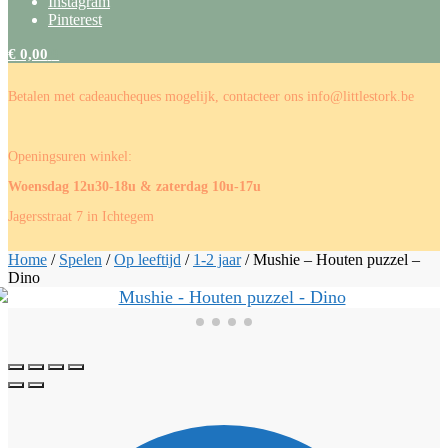
Instagram
Pinterest
€
0,00
0
Betalen met cadeaucheques mogelijk, contacteer ons info@littlestork.be
Openingsuren winkel:
Woensdag 12u30-18u & zaterdag 10u-17u
Jagersstraat 7 in Ichtegem
Home
/
Spelen
/
Op leeftijd
/
1-2 jaar
/
Mushie – Houten puzzel –
Dino