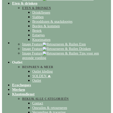
Eten & drinken
ETEN & DRINKEN
Drinkflessen
Slabben
Brooddozen & snackdoosjes
Borden & kommen
Bestek
Eetsetjes
Knoeimatten
Inloggen
Image Feature
Eten
Image Feature
Drinken
Image Feature
Tips voor een
gezonde voeding
Outlet
BESPAREN & MEER
Outlet kleding
SOLDEN 🔥
Outlet
Ecocheques
Merken
Klantendienst
BEKIJK ALLE CATEGORIEËN
Contact
Omruilen & retourneren
Verzending & tracering