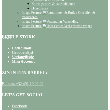
Kortingscodes & cadeaubonnen
Onze missie
Image Feature
Omruilen &
retourneren
Image Feature
Verzending
Image Feature
Veel gestelde vragen
LITTLE STORK
€
0,00
0
Cadeaubon
Geboortelijst
Verlanglijstje
Mijn Account
ZIN IN EEN BABBEL?
Bel ons:
+32 491 10 02 92
LET’S GET SOCIAL
Facebook