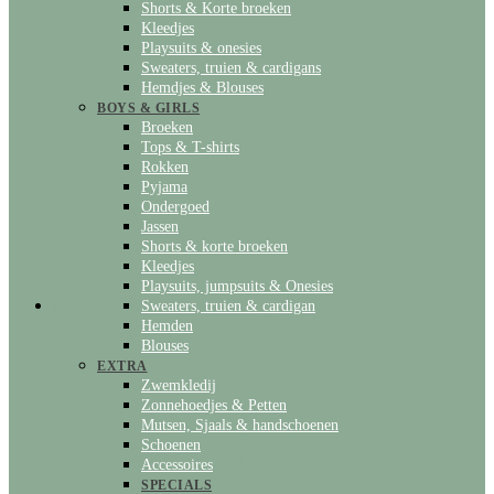
Shorts & Korte broeken
Kleedjes
Playsuits & onesies
Sweaters, truien & cardigans
Hemdjes & Blouses
BOYS & GIRLS
Broeken
Tops & T-shirts
Rokken
Pyjama
Ondergoed
Jassen
Shorts & korte broeken
Kleedjes
Playsuits, jumpsuits & Onesies
Geboortelijst
Sweaters, truien & cardigan
Hemden
Blouses
EXTRA
Zwemkledij
Zonnehoedjes & Petten
Mutsen, Sjaals & handschoenen
Schoenen
Accessoires
SPECIALS