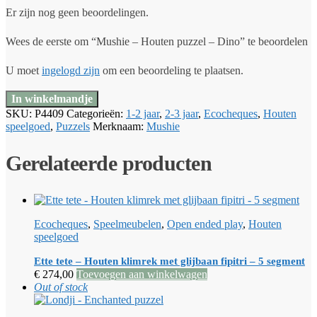
Er zijn nog geen beoordelingen.
Wees de eerste om “Mushie – Houten puzzel – Dino” te beoordelen
U moet
ingelogd zijn
om een beoordeling te plaatsen.
In winkelmandje
SKU:
P4409
Categorieën:
1-2 jaar
,
2-3 jaar
,
Ecocheques
,
Houten
speelgoed
,
Puzzels
Merknaam:
Mushie
Gerelateerde producten
Ecocheques
,
Speelmeubelen
,
Open ended play
,
Houten
speelgoed
Ette tete – Houten klimrek met glijbaan fipitri – 5 segment
€
274,00
Toevoegen aan winkelwagen
Out of stock