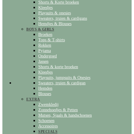
Shorts & Korte broeken
Kleedjes
Playsuits & onesies
Sweaters, truien & cardigans
Hemdjes & Blouses
BOYS & GIRLS
Broeken
Tops & T-shirts
Rokken
Pyjama
Ondergoed
Jassen
Shorts & korte broeken
Kleedjes
Playsuits, jumpsuits & Onesies
Geboortelijst
Sweaters, truien & cardigan
Hemden
Blouses
EXTRA
Zwemkledij
Zonnehoedjes & Petten
Mutsen, Sjaals & handschoenen
Schoenen
Accessoires
SPECIALS