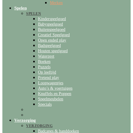
Merken
Spelen
SPELEN
Kinderspeelgoed
Babyspeelgoed
Buitenspeelgoed
Creatief Speelgoed
Open ended play
Badspeelgoed
Houten speelgoed
Waterpret
Boeken
Puzzels
Op leeftijd
Pretend play
Loopwagentjes
Auto’s & voertuigen
Knuffels en Poppen
Speelmeubelen
Specials
Verzorging
VERZORGING
Badcapes & handdoeken