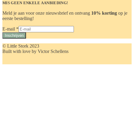
MIS GEEN ENKELE AANBIEDING!
Meld je aan voor onze nieuwsbrief en ontvang
10% korting
op je
eerste bestelling!
E-
E-mail
*
mail
Inschrijven
© Little Stork 2023
Built with love by Victor Schellens