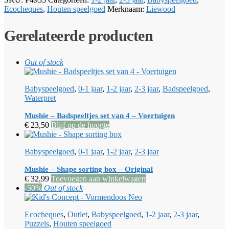
Ecocheques
,
Houten speelgoed
Merknaam:
Liewood
Gerelateerde producten
Out of stock
Babyspeelgoed
,
0-1 jaar
,
1-2 jaar
,
2-3 jaar
,
Badspeelgoed
,
Waterpret
Mushie – Badspeeltjes set van 4 – Voertuigen
€
23,50
Blijf op de hoogte
Babyspeelgoed
,
0-1 jaar
,
1-2 jaar
,
2-3 jaar
Mushie – Shape sorting box – Original
€
32,99
Toevoegen aan winkelwagen
-50%
Out of stock
Ecocheques
,
Outlet
,
Babyspeelgoed
,
1-2 jaar
,
2-3 jaar
,
Puzzels
,
Houten speelgoed