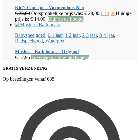
Kid’s Concept – Vormendoos Neo
€
28,00
Oorspronkelijke prijs was: € 28,00.
€
14,00
Huidige
prijs is: € 14,00.
Blijf op de hoogte
Babyspeelgoed
,
0-1 jaar
,
1-2 jaar
,
2-3 jaar
,
3-4 jaar
,
Badspeelgoed
,
Waterpret
Mushie – Bath boats – Original
€
12,95
Toevoegen aan winkelwagen
GRATIS VERZENDING
Op bestellingen vanaf €85