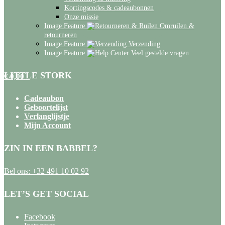
Kortingscodes & cadeaubonnen
Onze missie
Image Feature
Omruilen &
retourneren
Image Feature
Verzending
Image Feature
Veel gestelde vragen
LITTLE STORK
€
0,00
0
Cadeaubon
Geboortelijst
Verlanglijstje
Mijn Account
ZIN IN EEN BABBEL?
Bel ons:
+32 491 10 02 92
LET’S GET SOCIAL
Facebook