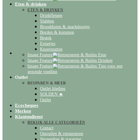
Eten & drinken
ETEN & DRINKEN
Drinkflessen
Slabben
Brooddozen & snackdoosjes
Borden & kommen
Bestek
Eetsetjes
Knoeimatten
Inloggen
Image Feature
Eten
Image Feature
Drinken
Image Feature
Tips voor een
gezonde voeding
Outlet
BESPAREN & MEER
Outlet kleding
SOLDEN 🔥
Outlet
Ecocheques
Merken
Klantendienst
BEKIJK ALLE CATEGORIEËN
Contact
Omruilen & retourneren
Verzending & tracering