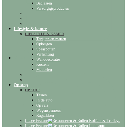
Badjassen
Verzorgigsproducten
Lifestyle & kamer
LIFESTYLE & KAMER
Tapijten en matten
Opbergen
Spaarpotten
Verlichting
Verlanglijstje
Wanddecoratie
Kussens
Meubelen
Op stap
OP STAP
Tassen
In de auto
Op reis
Wagenspanners
Rugzakken
Image Feature
Koffers & Trolleys
Image Feature
In de auto