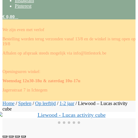
Instagram
Pinterest
€
0,00
0
We zijn even met verlof
Bestelling worden terug verzonden vanaf 13/8 en de winkel is terug open op
19/8
Afhalen op afspraak steeds mogelijk via info@littlestork.be
Openingsuren winkel:
Woensdag 12u30-18u & zaterdag 10u-17u
Jagersstraat 7 in Ichtegem
Home
/
Spelen
/
Op leeftijd
/
1-2 jaar
/
Liewood – Lucas activity
cube