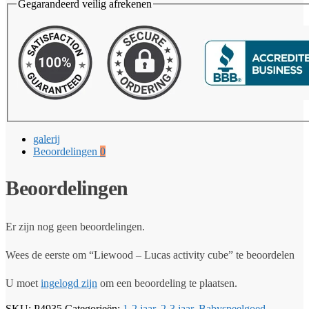
Gegarandeerd veilig afrekenen
galerij
Beoordelingen
0
Beoordelingen
Er zijn nog geen beoordelingen.
Wees de eerste om “Liewood – Lucas activity cube” te beoordelen
U moet
ingelogd zijn
om een beoordeling te plaatsen.
SKU:
P4935
Categorieën:
1-2 jaar
,
2-3 jaar
,
Babyspeelgoed
,