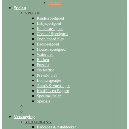
Merken
Spelen
SPELEN
Kinderspeelgoed
Babyspeelgoed
Buitenspeelgoed
Creatief Speelgoed
Open ended play
Badspeelgoed
Houten speelgoed
Waterpret
Boeken
Puzzels
Op leeftijd
Pretend play
Loopwagentjes
Auto’s & voertuigen
Knuffels en Poppen
Speelmeubelen
Specials
Verzorging
VERZORGING
Badcapes & handdoeken