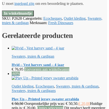
U moet
ingelogd zijn
om een beoordeling te plaatsen.
In winkelmandje
SKU:
P2628
Categorieën:
Ecocheques
,
Outlet kleding
,
Sweaters,
truien & cardigan
Merknaam:
Fresh Dinosaurs
Gerelateerde producten
Sweaters, truien & cardigan
Hvid – Vest harvey sand – 4 jaar
€
76,95
Toevoegen aan winkelwagen
-60%
Outlet kleding
,
Ecocheques
,
Sweaters, truien & cardigan
,
Sweaters, truien & cardigans
Play Up – Printed jersey sweater arrabida
€
50,50
Oorspronkelijke prijs was: € 50,50.
€
20,00
Huidige
prijs is: € 20,00.
Opties selecteren
Dit product heeft meerdere