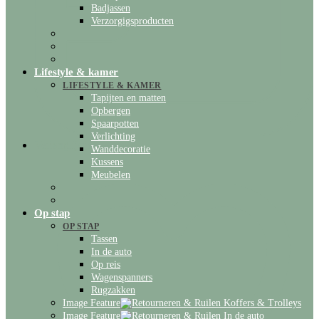
Badjassen
Verzorgigsproducten
Lifestyle & kamer
LIFESTYLE & KAMER
Tapijten en matten
Opbergen
Spaarpotten
Verlichting
Verlanglijstje
Wanddecoratie
Kussens
Meubelen
Op stap
OP STAP
Tassen
In de auto
Op reis
Wagenspanners
Rugzakken
Image Feature
Koffers & Trolleys
Image Feature
In de auto