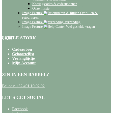
Kortingscodes & cadeaubonnen
Onze missie
Image Feature
Omruilen &
retourneren
Image Feature
Verzending
Image Feature
Veel gestelde vragen
LITTLE STORK
€
0,00
0
Cadeaubon
Geboortelijst
Verlanglijstje
Mijn Account
ZIN IN EEN BABBEL?
Bel ons:
+32 491 10 02 92
LET’S GET SOCIAL
Facebook