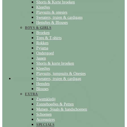
Shorts & Korte broeken
Kleedjes
Playsuits & onesies
Sweaters, truien & cardigans
Hemdjes & Blouses
BOYS & GIRLS
Broeken
Tops & T-shirts
Rokken
Pyjama
Ondergoed
Jassen
Shorts & korte broeken
Kleedjes
Playsuits, jumpsuits & Onesies
Geboortelijst
Sweaters, truien & cardigan
Hemden
Blouses
EXTRA
Zwemkledij
Zonnehoedjes & Petten
Mutsen, Sjaals & handschoenen
Schoenen
Accessoires
SPECIALS