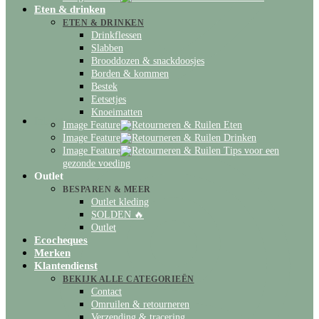
Eten & drinken
ETEN & DRINKEN
Drinkflessen
Slabben
Brooddozen & snackdoosjes
Borden & kommen
Bestek
Eetsetjes
Knoeimatten
Inloggen
Image Feature
Eten
Image Feature
Drinken
Image Feature
Tips voor een
gezonde voeding
Outlet
BESPAREN & MEER
Outlet kleding
SOLDEN 🔥
Outlet
Ecocheques
Merken
Klantendienst
BEKIJK ALLE CATEGORIEËN
Contact
Omruilen & retourneren
Verzending & tracering