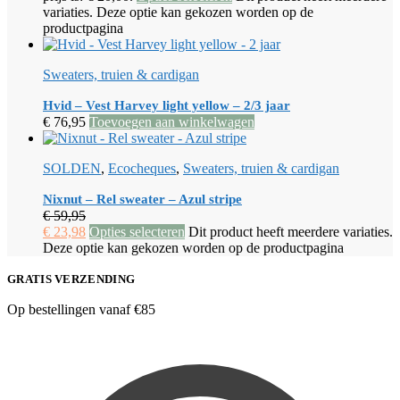
variaties. Deze optie kan gekozen worden op de
productpagina
Sweaters, truien & cardigan
Hvid – Vest Harvey light yellow – 2/3 jaar
€
76,95
Toevoegen aan winkelwagen
SOLDEN
,
Ecocheques
,
Sweaters, truien & cardigan
Nixnut – Rel sweater – Azul stripe
€
59,95
€
23,98
Opties selecteren
Dit product heeft meerdere variaties.
Deze optie kan gekozen worden op de productpagina
GRATIS VERZENDING
Op bestellingen vanaf €85